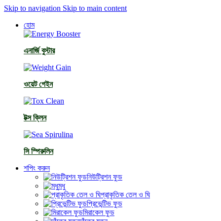
Skip to navigation
Skip to main content
হোম
এনার্জি বুস্টার
ওয়েট গেইন
টক্স ক্লিন
সি স্পিরুলিন
শপিং করুন
নিউট্রিশন ফুড
মধু
প্রাকৃতিক তেল ও ঘি
প্রিভেন্টিভ ফুড
মিরাকেল ফুড