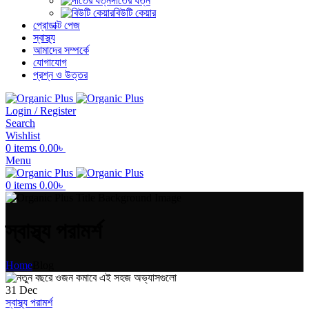
দাঁতের যত্ন
বিউটি কেয়ার
প্রোডাক্ট পেজ
স্বাস্থ্য
আমাদের সম্পর্কে
যোগাযোগ
প্রশ্ন ও উত্তর
Login / Register
Search
Wishlist
0
items
0.00
৳
Menu
0
items
0.00
৳
স্বাস্থ্য পরামর্শ
Home
Blog
31
Dec
স্বাস্থ্য পরামর্শ