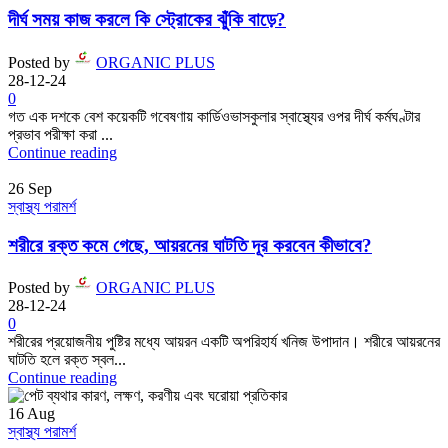
দীর্ঘ সময় কাজ করলে কি স্ট্রোকের ঝুঁকি বাড়ে?
Posted by
ORGANIC PLUS
28-12-24
0
গত এক দশকে বেশ কয়েকটি গবেষণায় কার্ডিওভাসকুলার স্বাস্থ্যের ওপর দীর্ঘ কর্মঘণ্টার
প্রভাব পরীক্ষা করা ...
Continue reading
26
Sep
স্বাস্থ্য পরামর্শ
শরীরে রক্ত কমে গেছে, আয়রনের ঘাটতি দূর করবেন কীভাবে?
Posted by
ORGANIC PLUS
28-12-24
0
শরীরের প্রয়োজনীয় পুষ্টির মধ্যে আয়রন একটি অপরিহার্য খনিজ উপাদান। শরীরে আয়রনের
ঘাটতি হলে রক্ত স্বল...
Continue reading
16
Aug
স্বাস্থ্য পরামর্শ