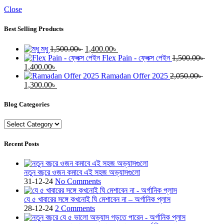
Close
Best Selling Products
Original
Current
মধু
1,500.00
৳
1,400.00
৳
price
price
Flex Pain - ফ্লেক্স পেইন
1,500.00
৳
Original
Current
was:
is:
1,400.00
৳
price
price
1,500.00৳ .
1,400.00৳ .
Ramadan Offer 2025
2,050.00
৳
was:
Original
is:
Current
1,300.00
৳
1,500.00৳ .
price
1,400.00৳ .
price
was:
is:
Blog Categories
2,050.00৳ .
1,300.00৳ .
Blog
Categories
Recent Posts
নতুন বছরে ওজন কমাবে এই সহজ অভ্যাসগুলো
31-12-24
No Comments
যে ৫ খাবারের সঙ্গে কখনোই ঘি মেশাবেন না – অর্গানিক প্লাস
28-12-24
2 Comments