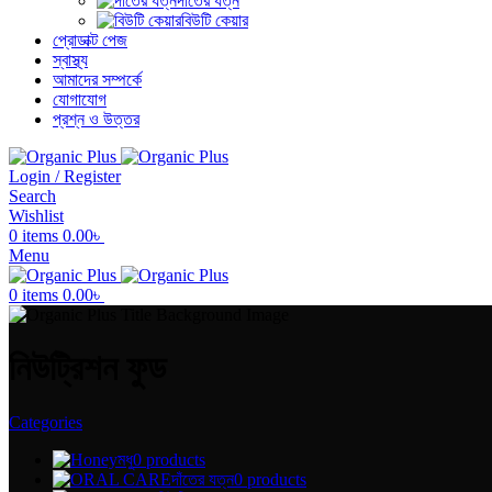
দাঁতের যত্ন
বিউটি কেয়ার
প্রোডাক্ট পেজ
স্বাস্থ্য
আমাদের সম্পর্কে
যোগাযোগ
প্রশ্ন ও উত্তর
Login / Register
Search
Wishlist
0
items
0.00
৳
Menu
0
items
0.00
৳
নিউট্রিশন ফুড
Categories
মধু
0 products
দাঁতের যত্ন
0 products