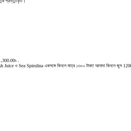
র্তৃক প্রস্তুতকৃত।
1,300.00৳ .
Juice ও Sea Spirulina একসঙ্গে কিনলে মাত্র ১৩০০ টাকা! আলাদা কিনলে জুস 1200/= ট