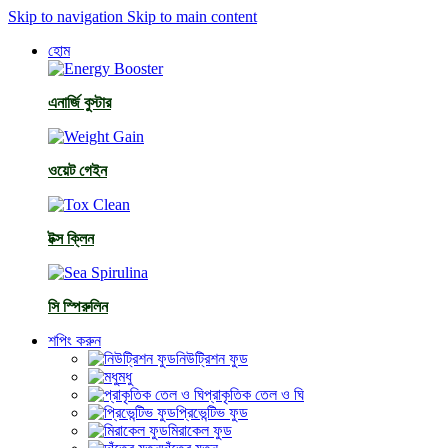
Skip to navigation
Skip to main content
হোম
এনার্জি বুস্টার
ওয়েট গেইন
টক্স ক্লিন
সি স্পিরুলিন
শপিং করুন
নিউট্রিশন ফুড
মধু
প্রাকৃতিক তেল ও ঘি
প্রিভেন্টিভ ফুড
মিরাকেল ফুড