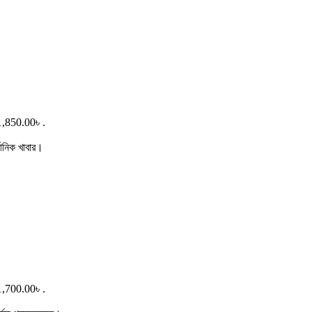
1,850.00৳ .
গানিক খাবার।
1,700.00৳ .