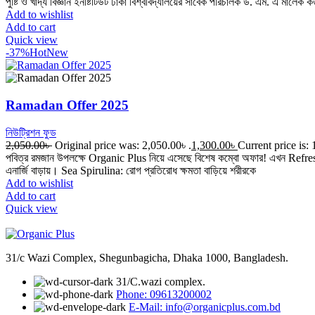
পুষ্টি ও খাদ্য বিজ্ঞান ইনষ্টিটিউট ঢাকা বিশ্ববিদ্যালয়ের সাবেক পরিচালক ড. এম. এ মালেক ক
Add to wishlist
Add to cart
Quick view
-37%
Hot
New
Ramadan Offer 2025
নিউট্রিশন ফুড
2,050.00
৳
Original price was: 2,050.00৳ .
1,300.00
৳
Current price is: 
পবিত্র রমজান উপলক্ষে Organic Plus নিয়ে এসেছে বিশেষ কম্বো অফার! এখন Refresh 
এনার্জি বাড়ায়। Sea Spirulina: রোগ প্রতিরোধ ক্ষমতা বাড়িয়ে শরীরকে
Add to wishlist
Add to cart
Quick view
31/c Wazi Complex, Shegunbagicha, Dhaka 1000, Bangladesh.
31/C.wazi complex.
Phone: 09613200002
E-Mail: info@organicplus.com.bd