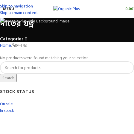
Skip to navigation
MENU
0.00
Skip to main content
দাঁতের যত্ন
Categories
Home
দাঁতের যত্ন
No products were found matching your selection.
Search
STOCK STATUS
On sale
In stock