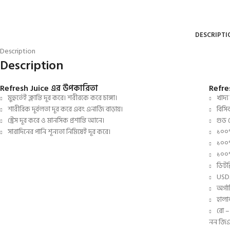
DESCRIPTI
Description
Description
Refresh Juice এর উপকারিতা
Refre
মুহুর্তেই ক্লান্তি দূর করে। শরীরকে করে চাঙ্গা।
খাদ্য
শারীরিক দূর্বলতা দূর করে এবং এনার্জি বাড়ায়।
বিসিক
স্ট্রেস দূর করে ও মানসিক প্রশান্তি আনে।
গুড 
সারাদিনের পানি শূন্যতা নিমিষেই দূর করে।
১০০%
১০০% 
১০০%
ডিটক
USDA
অর্গ
হালা
রো 
নন জিএ