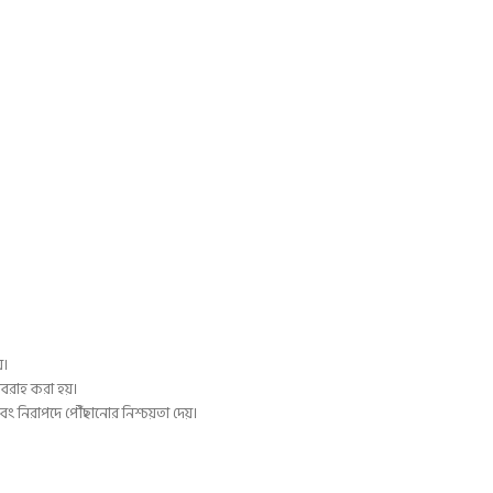
়।
রবরাহ করা হয়।
বং নিরাপদে পৌঁছানোর নিশ্চয়তা দেয়।