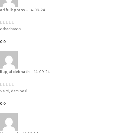
arifulk poros
–
14-09-24
oshadharon
0
0
Rupjal debnath
–
14-09-24
Valoi, dam besi
0
0