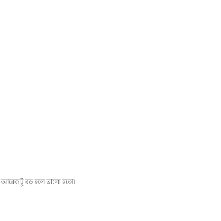
 তবে আরেকটু বড় হলে ভালো হতো।