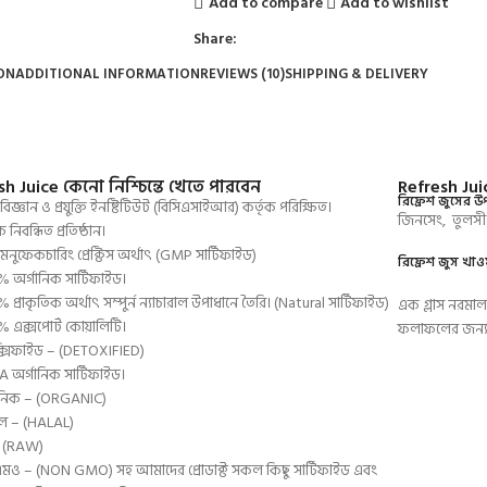
Add to compare
Add to wishlist
Share:
ON
ADDITIONAL INFORMATION
REVIEWS (10)
SHIPPING & DELIVERY
sh Juice কেনো নিশ্চিন্তে খেতে পারবেন
Refresh Ju
রিফ্রেশ জুসের উ
 বিজ্ঞান ও প্রযুক্তি ইনষ্টিটিউট (বিসিএসাইআর) কর্তৃক পরিক্ষিত।
জিনসেং, তুলসী
 নিবন্ধিত প্রতিষ্ঠান।
মেনুফেকচারিং প্রেক্টিস অর্থাৎ (GMP সার্টিফাইড)
রিফ্রেশ জুস খা
 অর্গানিক সার্টিফাইড।
প্রাকৃতিক অর্থাৎ সম্পুর্ন ন্যাচারাল উপাধানে তৈরি। (Natural সার্টিফাইড)
এক গ্লাস নরমাল/
 এক্সপোর্ট কোয়ালিটি।
ফলাফলের জন্য 
্সিফাইড – (DETOXIFIED)
 অর্গানিক সার্টিফাইড।
ানিক – (ORGANIC)
ল – (HALAL)
– (RAW)
মও – (NON GMO) সহ আমাদের প্রোডাক্ট সকল কিছু সার্টিফাইড এবং