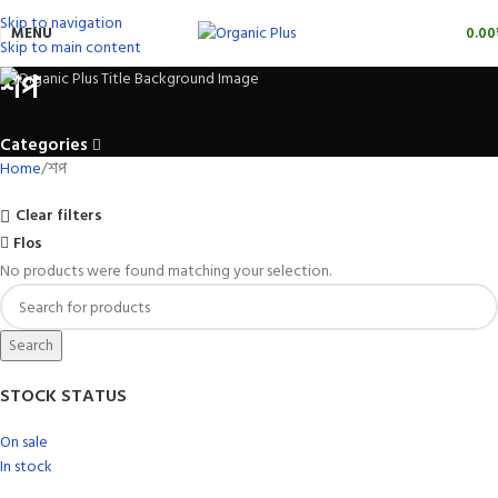
Skip to navigation
MENU
0.00
Skip to main content
শপ
Categories
Home
শপ
Clear filters
Flos
No products were found matching your selection.
Search
STOCK STATUS
On sale
In stock