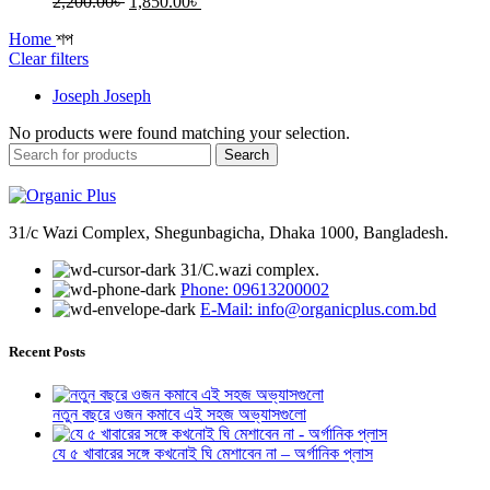
Original
Current
2,200.00
৳
1,850.00
৳
price
price
Home
শপ
was:
is:
Clear filters
2,200.00৳ .
1,850.00৳ .
Joseph Joseph
No products were found matching your selection.
Search
31/c Wazi Complex, Shegunbagicha, Dhaka 1000, Bangladesh.
31/C.wazi complex.
Phone: 09613200002
E-Mail: info@organicplus.com.bd
Recent Posts
নতুন বছরে ওজন কমাবে এই সহজ অভ্যাসগুলো
যে ৫ খাবারের সঙ্গে কখনোই ঘি মেশাবেন না – অর্গানিক প্লাস