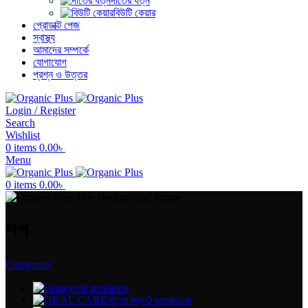
দাঁতের যত্ন
বিউটি কেয়ার
প্রোডাক্ট পেজ
স্বাস্থ্য
আমাদের সম্পর্কে
যোগাযোগ
প্রশ্ন ও উত্তর
Login / Register
Search
Wishlist
0
items
0.00
৳
Menu
0
items
0.00
৳
শপ
Categories
মধু
0 products
দাঁতের যত্ন
0 products