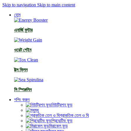
Skip to navigation
Skip to main content
হোম
এনার্জি বুস্টার
ওয়েট গেইন
টক্স ক্লিন
সি স্পিরুলিন
শপিং করুন
নিউট্রিশন ফুড
মধু
প্রাকৃতিক তেল ও ঘি
প্রিভেন্টিভ ফুড
মিরাকেল ফুড