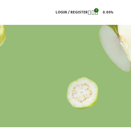
0
LOGIN / REGISTER
0.00
৳
BEST SELLING PRODUCTS
মধু
1,400.00
৳
1,500.00
৳
Flex Pain - ফ্লেক্স পেইন
1,400.00
৳
1,500.00
৳
Ramadan Offer 2025
1,300.00
৳
2,050.00
৳