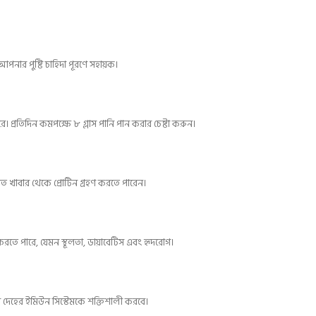
পনার পুষ্টি চাহিদা পূরণে সহায়ক।
করে। প্রতিদিন কমপক্ষে ৮ গ্লাস পানি পান করার চেষ্টা করুন।
াত খাবার থেকে প্রোটিন গ্রহণ করতে পারেন।
টি করতে পারে, যেমন স্থূলতা, ডায়াবেটিস এবং হৃদরোগ।
েহের ইমিউন সিস্টেমকে শক্তিশালী করবে।