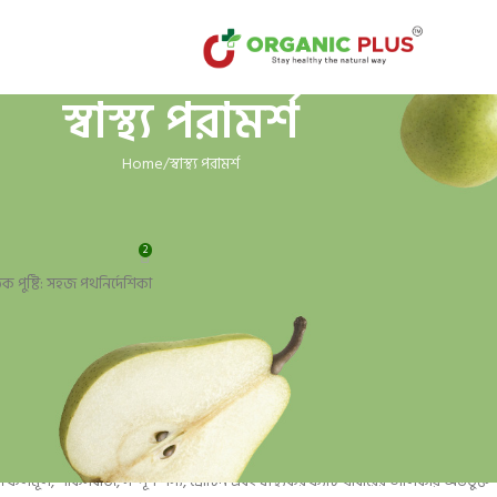
স্বাস্থ্য পরামর্শ
Home
স্বাস্থ্য পরামর্শ
থ্য পরামর্শ
 পুষ্টি: সহজ পথনির্দেশিকা
2
IC PLUS
On 08-07-24
ীয় ভিটামিন, খনিজ এবং অন্যান্য পুষ্টি উপাদান সরবরাহ করে যা সুস্থ ও সক্রিয় থাকতে সহায়তা
লমূল, শাকসবজি, সম্পূর্ণ শস্য, প্রোটিন এবং স্বাস্থ্যকর ফ্যাট খাবারের তালিকায় অন্তর্ভুক্ত