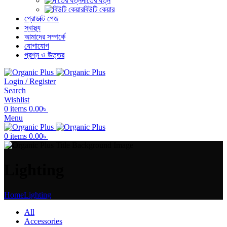
দাঁতের যত্ন
বিউটি কেয়ার
প্রোডাক্ট পেজ
স্বাস্থ্য
আমাদের সম্পর্কে
যোগাযোগ
প্রশ্ন ও উত্তর
Login / Register
Search
Wishlist
0
items
0.00
৳
Menu
0
items
0.00
৳
Lighting
Home
Lighting
All
Accessories