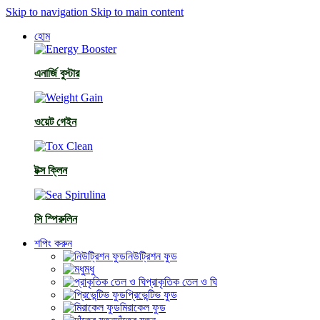
Skip to navigation
Skip to main content
হোম
এনার্জি বুস্টার
ওয়েট গেইন
টক্স ক্লিন
সি স্পিরুলিন
শপিং করুন
নিউট্রিশন ফুড
মধু
প্রাকৃতিক তেল ও ঘি
প্রিভেন্টিভ ফুড
মিরাকেল ফুড