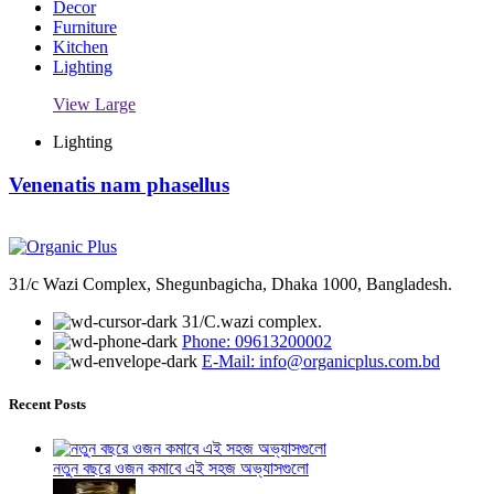
Decor
Furniture
Kitchen
Lighting
View Large
Lighting
Venenatis nam phasellus
31/c Wazi Complex, Shegunbagicha, Dhaka 1000, Bangladesh.
31/C.wazi complex.
Phone: 09613200002
E-Mail: info@organicplus.com.bd
Recent Posts
নতুন বছরে ওজন কমাবে এই সহজ অভ্যাসগুলো