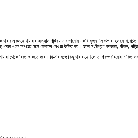
 খাবার একসঙ্গে খাওয়ার অভ্যাস পুষ্টির মান বাড়ানোর একটি সৃজনশীল উপায় হিসাবে বিবেচি
ু খাবার একে অপরের সঙ্গে মেশানো দেওয়া উচিত নয়। দুর্বল সংমিশ্রণ বদহজম, গাঁজন, পট্রি
িয়ে খাওয়া থেকে বিরত থাকতে হবে। ঘি-এর সঙ্গে কিছু খাবার মেশালে তা পরস্পরবিরোধী শক্তি 