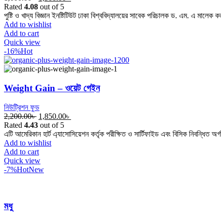
price
price
Rated
4.08
out of 5
was:
is:
পুষ্টি ও খাদ্য বিজ্ঞান ইনষ্টিটিউট ঢাকা বিশ্ববিদ্যালয়ের সাবেক পরিচালক ড. এম. এ মালেক ক
1,600.00৳ .
1,500.00৳ .
Add to wishlist
Add to cart
Quick view
-16%
Hot
Weight Gain – ওয়েট গেইন
নিউট্রিশন ফুড
Original
Current
2,200.00
৳
1,850.00
৳
price
price
Rated
4.43
out of 5
was:
is:
এটি আমেরিকান হার্ট এ্যাসোসিয়েশন কর্তৃক পরীক্ষিত ও সার্টিফাইড এবং বিসিক নিবন্ধিত অর্
2,200.00৳ .
1,850.00৳ .
Add to wishlist
Add to cart
Quick view
-7%
Hot
New
মধু