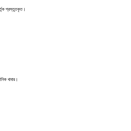
র্তৃক প্রস্তুতকৃত।
গানিক খাবার।