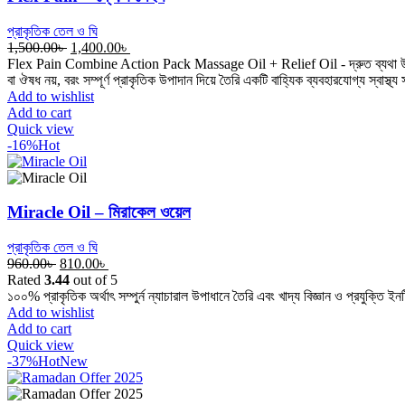
প্রাকৃতিক তেল ও ঘি
Original
Current
1,500.00
৳
1,400.00
৳
price
price
Flex Pain Combine Action Pack Massage Oil + Relief Oil - দ্রুত ব্যথা উপশম, দী
was:
is:
বা ঔষধ নয়, বরং সম্পূর্ণ প্রাকৃতিক উপাদান দিয়ে তৈরি একটি বাহ্যিক ব্যবহারযোগ্য স্বাস্
1,500.00৳ .
1,400.00৳ .
Add to wishlist
Add to cart
Quick view
-16%
Hot
Miracle Oil – মিরাকেল ওয়েল
প্রাকৃতিক তেল ও ঘি
Original
Current
960.00
৳
810.00
৳
price
price
Rated
3.44
out of 5
was:
is:
১০০% প্রাকৃতিক অর্থাৎ সম্পুর্ন ন্যাচারাল উপাধানে তৈরি এবং খাদ্য বিজ্ঞান ও প্রযুক্তি ই
960.00৳ .
810.00৳ .
Add to wishlist
Add to cart
Quick view
-37%
Hot
New