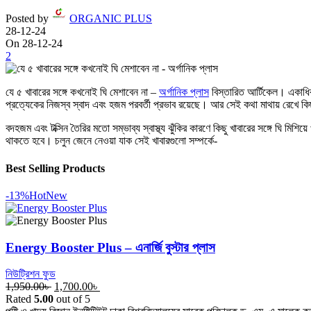
Posted by
ORGANIC PLUS
28-12-24
On 28-12-24
2
যে ৫ খাবারের সঙ্গে কখনোই ঘি মেশাবেন না –
অর্গানিক প্লাস
বিস্তারিত আর্টিকেল। একাধিক
প্রত্যেকের নিজস্ব স্বাদ এবং হজম পরবর্তী প্রভাব রয়েছে। আর সেই কথা মাথায় রেখে কিছ
বদহজম এবং টক্সিন তৈরির মতো সম্ভাব্য স্বাস্থ্য ঝুঁকির কারণে কিছু খাবারের সঙ্গে ঘি মিশ
থাকতে হবে। চলুন জেনে নেওয়া যাক সেই খাবারগুলো সম্পর্কে-
Best Selling Products
-13%
Hot
New
Energy Booster Plus – এনার্জি বুস্টার প্লাস
নিউট্রিশন ফুড
Original
Current
1,950.00
৳
1,700.00
৳
price
price
Rated
5.00
out of 5
was:
is: