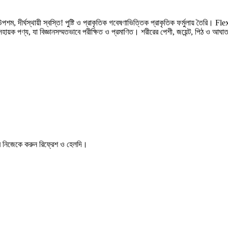
র্ঘস্থায়ী স্বস্তি! পুষ্টি ও প্রাকৃতিক গবেষণাভিত্তিক প্রাকৃতিক ফর্মুলায় তৈরি।
থ্য সহায়ক পণ্য, যা বিজ্ঞানসম্মতভাবে পরীক্ষিত ও প্রমাণিত। শরীরের পেশী, জয়েন্ট, পিঠ ও আঘ
র করে নিজেকে করুন রিফ্রেশ ও হেলদি।