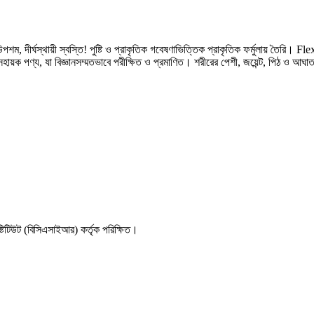
র্ঘস্থায়ী স্বস্তি! পুষ্টি ও প্রাকৃতিক গবেষণাভিত্তিক প্রাকৃতিক ফর্মুলায় তৈরি।
থ্য সহায়ক পণ্য, যা বিজ্ঞানসম্মতভাবে পরীক্ষিত ও প্রমাণিত। শরীরের পেশী, জয়েন্ট, পিঠ ও আঘ
নষ্টিটিউট (বিসিএসাইআর) কর্তৃক পরিক্ষিত।