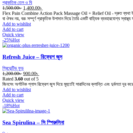
প্রাকৃতিক তেল ও ঘি
Original
Current
1,500.00
৳
1,400.00
৳
price
price
Flex Pain Combine Action Pack Massage Oil + Relief Oil - দ্রুত ব্যথা উপশম, দী
was:
is:
বা ঔষধ নয়, বরং সম্পূর্ণ প্রাকৃতিক উপাদান দিয়ে তৈরি একটি বাহ্যিক ব্যবহারযোগ্য স্বাস্
1,500.00৳ .
1,400.00৳ .
Add to wishlist
Add to cart
Quick view
-25%
Hot
Refresh Juice – রিফ্রেশ জুস
প্রিভেন্টিভ ফুড
Original
Current
1,200.00
৳
900.00
৳
price
price
Rated
3.60
out of 5
was:
is:
জিনসেং অর্গানিক প্লাস রিফ্রেশ জুস দিয়ে মূহুর্তেই সারাদিনের ক্লান্তি এবং দুর্বলতা দূ
1,200.00৳ .
900.00৳ .
Add to wishlist
Add to cart
Quick view
-18%
Hot
Sea Spirulina – সি স্পিরুলিনা