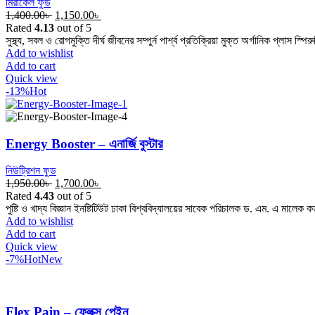
মিরাকেল ফুড
Original
Current
1,400.00
৳
1,150.00
৳
price
price
Rated
4.13
out of 5
was:
is:
সুস্থ্য, সবল ও রোগমুক্তি দীর্ঘ জীবনের সম্পুর্ন পার্শ্ব প্রতিক্রিয়া মুক্ত অর্গানিক প্লাস স্প
1,400.00৳ .
1,150.00৳ .
Add to wishlist
Add to cart
Quick view
-13%
Hot
Energy Booster – এনার্জি বুস্টার
নিউট্রিশন ফুড
Original
Current
1,950.00
৳
1,700.00
৳
price
price
Rated
4.43
out of 5
was:
is:
পুষ্টি ও খাদ্য বিজ্ঞান ইনষ্টিটিউট ঢাকা বিশ্ববিদ্যালয়ের সাবেক পরিচালক ড. এম. এ মালেক ক
1,950.00৳ .
1,700.00৳ .
Add to wishlist
Add to cart
Quick view
-7%
Hot
New
Flex Pain – ফ্লেক্স পেইন