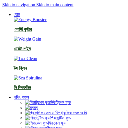
Skip to navigation
Skip to main content
হোম
এনার্জি বুস্টার
ওয়েট গেইন
টক্স ক্লিন
সি স্পিরুলিন
শপিং করুন
নিউট্রিশন ফুড
মধু
প্রাকৃতিক তেল ও ঘি
প্রিভেন্টিভ ফুড
মিরাকেল ফুড